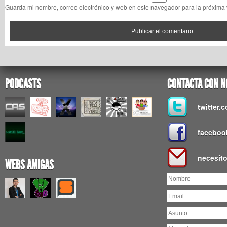
Guarda mi nombre, correo electrónico y web en este navegador para la próxima
PODCASTS
CONTACTA CON N
twitter
faceboo
necesit
WEBS AMIGAS