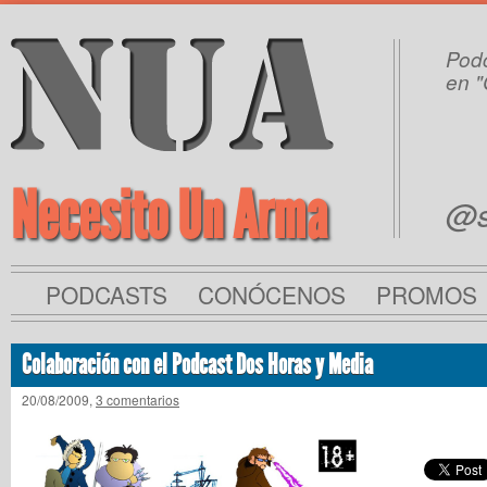
Podc
en "
Necesito Un Arma
@s
PODCASTS
CONÓCENOS
PROMOS
Colaboración con el Podcast Dos Horas y Media
20/08/2009,
3 comentarios