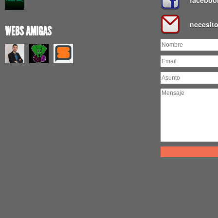
faceboo
necesit
WEBS AMIGAS