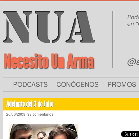
Podc
en "
Necesito Un Arma
@s
PODCASTS
CONÓCENOS
PROMOS
Adelanto del 3 de Julio
20/06/2009,
38 comentarios