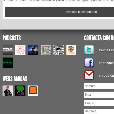
PODCASTS
CONTACTA CON N
twitter
faceboo
necesit
WEBS AMIGAS