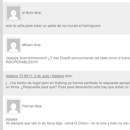
el fenix
dice:
sois la caña.para crear un sable de luz murad el hormiguero
Miriam
dice:
Jajajaja, buenísimooooo!!! ¿Y ese Duarth pronunciando las eses como si fuera 
INSUPERABLES!!!!!!
Kafelog TV #011: 3 de Julio | Kafelog
dice:
[…] ha hecho de rogar pero en Kafelog ya hemos perfilado la respuesta apropi
un Arma. ¿Respuesta para qué? Pues para descubrirlo sólo hay que echar un vi
Palmax
dice:
jajajaja
Yo siempre que veo lo de Sony digo «airvá la Choni», en el cine y todo no me co