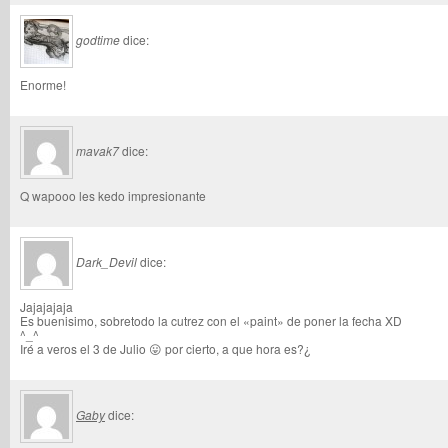
godtime
dice:
Enorme!
mavak7
dice:
Q wapooo les kedo impresionante
Dark_Devil
dice:
Jajajajaja
Es buenisimo, sobretodo la cutrez con el «paint» de poner la fecha XD
^_^
Iré a veros el 3 de Julio 😛 por cierto, a que hora es?¿
Gaby
dice: