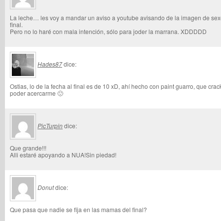
La leche… les voy a mandar un aviso a youtube avisando de la imagen de sexo
final.
Pero no lo haré con mala intención, sólo para joder la marrana. XDDDDD
Hades87
dice:
Ostias, lo de la fecha al final es de 10 xD, ahí hecho con paint guarro, que cra
poder acercarme 🙁
PicTurpin
dice:
Que grande!!!
Alli estaré apoyando a NUA!Sin piedad!
Donut
dice:
Que pasa que nadie se fija en las mamas del final?