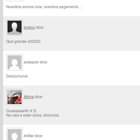
Nosotros somos cola, vosotros pegamento…
bydiox
dice:
Qué grande xDDDD
eslaquer
dice:
Descomunal
Miche
dice:
Duaaaaaarth X´D.
No vais a estar solos, shoncios.
Infilter
dice: