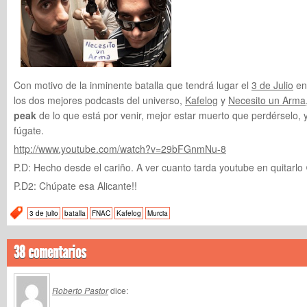
Con motivo de la inminente batalla que tendrá lugar el
3 de Julio
en
los dos mejores podcasts del universo,
Kafelog
y
Necesito un Arma
peak
de lo que está por venir, mejor estar muerto que perdérselo, y 
fúgate.
http://www.youtube.com/watch?v=29bFGnmNu-8
P.D: Hecho desde el cariño. A ver cuanto tarda youtube en quitarlo
P.D2: Chúpate esa Alicante!!
3 de julio
batalla
FNAC
Kafelog
Murcia
38 comentarios
Roberto Pastor
dice: