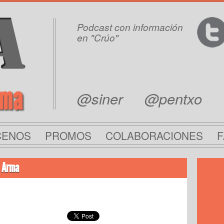
Podcast con información
en "Crúo"
rma
@siner
@pentxo
CENOS
PROMOS
COLABORACIONES
F
n Arma