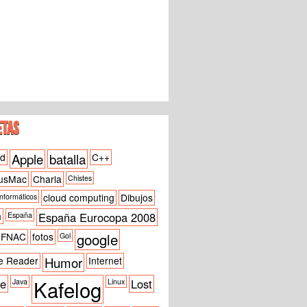
ETAS
id
Apple
batalla
C++
usMac
Charla
Chistes
cloud computing
Dibujos
informáticos
h
España Eurocopa 2008
España
google
FNAC
fotos
Gol
e Reader
Humor
Internet
Kafelog
ne
Lost
Java
Linux