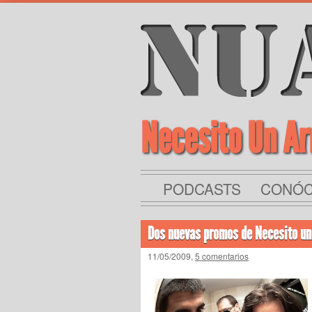
Necesito Un A
PODCASTS
CONÓ
Dos nuevas promos de Necesito u
11/05/2009,
5 comentarios