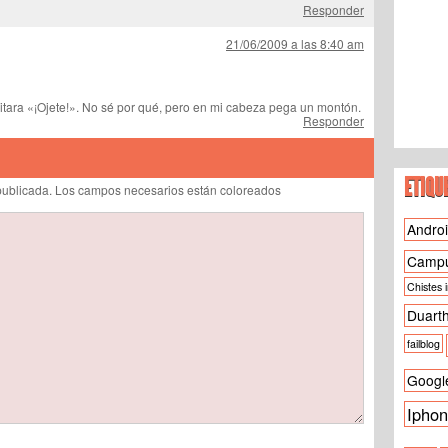
Responder
21/06/2009 a las 8:40 am
gritara «¡Ojete!». No sé por qué, pero en mi cabeza pega un montón.
Responder
ETIQU
á publicada. Los campos necesarios están coloreados
Andro
Camp
Chistes 
Duart
failblog
Googl
Ipho