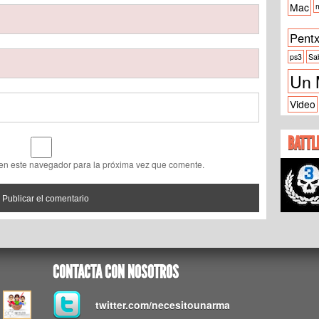
Mac
m
Pent
ps3
Sa
Un 
Video
BATTL
 en este navegador para la próxima vez que comente.
CONTACTA CON NOSOTROS
twitter.com/necesitounarma