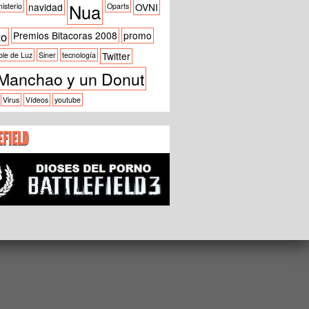
Nua
navidad
OVNI
isterio
Oparts
xo
Premios Bitacoras 2008
promo
Twitter
ble de Luz
Siner
tecnología
Manchao y un Donut
Virus
Vídeos
youtube
EFIELD