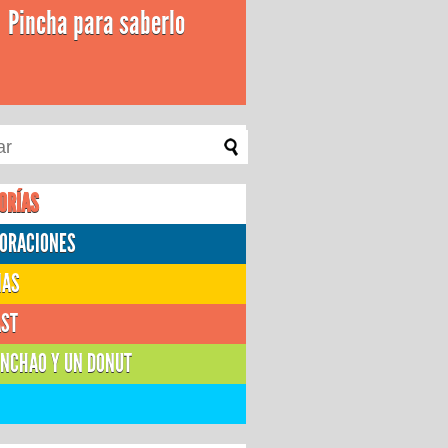
Pincha para saberlo
ORÍAS
ORACIONES
IAS
AST
NCHAO Y UN DONUT