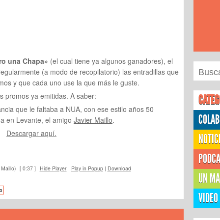
ro una Chapa»
(el cual tiene ya algunos ganadores), el
egularmente (a modo de recopilatorio) las entradillas que
mos y que cada uno use la que más le guste.
s promos ya emitidas. A saber:
CATEG
ancia que le faltaba a NUA, con ese estilo años 50
COLAB
da en Levante, el amigo
Javier Maillo
.
Descargar aquí.
NOTIC
PODC
Maillo)
[ 0:37 ]
Hide Player
|
Play in Popup
|
Download
UN MA
o
VIDEO