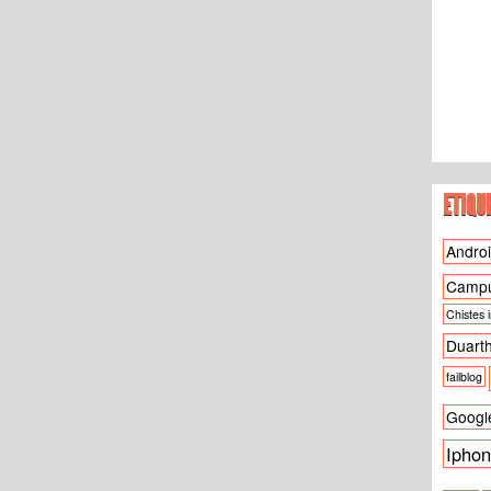
ETIQU
Andro
Camp
Chistes 
Duart
failblog
Googl
Ipho