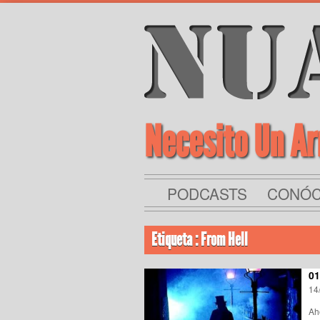
Necesito Un A
PODCASTS
CONÓ
Etiqueta : From Hell
01
14
Ah