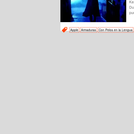
Ka
Du
pu
Apple
Armaduras
Con Pelos en la Lengua