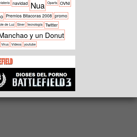
Nua
navidad
OVNI
isterio
Oparts
xo
Premios Bitacoras 2008
promo
Twitter
ble de Luz
Siner
tecnología
Manchao y un Donut
Virus
Vídeos
youtube
EFIELD