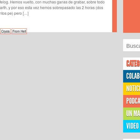
felog. Hemos vuelto, con muchas ganas de grabar, sobre todo
arth, y por eso esta vez hemos sobrepasado las 2 horas (dos
ntos pe) pero […]
Crysis
From Hell
CATEG
COLAB
NOTIC
PODC
UN MA
VIDEO