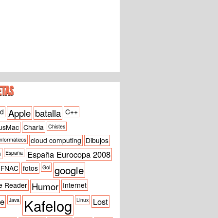
ETAS
id
Apple
batalla
C++
usMac
Charla
Chistes
cloud computing
Dibujos
informáticos
h
España Eurocopa 2008
España
google
FNAC
fotos
Gol
e Reader
Humor
Internet
Kafelog
ne
Lost
Java
Linux