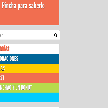
Pincha para saberlo
ORÍAS
ORACIONES
IAS
AST
NCHAO Y UN DONUT