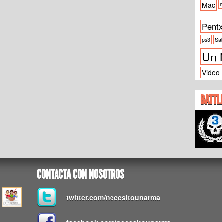
Mac
m
Pent
ps3
Sa
Un 
Video
BATTL
CONTACTA CON NOSOTROS
twitter.com/necesitounarma