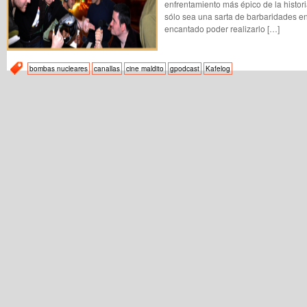
enfrentamiento más épico de la histori
sólo sea una sarta de barbaridades 
encantado poder realizarlo […]
bombas nucleares
canallas
cine maldito
gpodcast
Kafelog