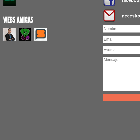
faceboo
necesit
WEBS AMIGAS