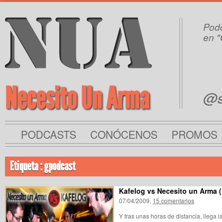
Podc
en "
Necesito Un Arma
@s
PODCASTS
CONÓCENOS
PROMOS
Etiqueta : gpodcast
Kafelog vs Necesito un Arma (P
07/04/2009,
15 comentarios
Y tras unas horas de distancia, llega 