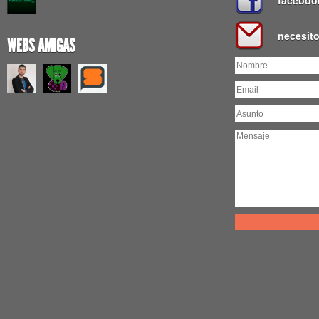
faceboo
necesit
WEBS AMIGAS