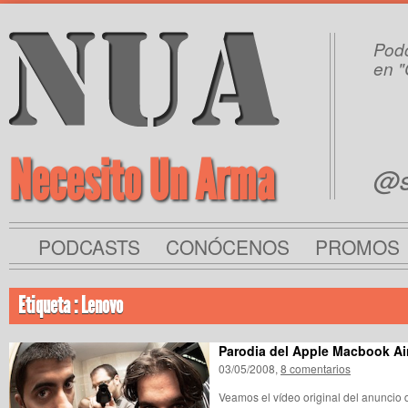
Podc
en "
Necesito Un Arma
@s
PODCASTS
CONÓCENOS
PROMOS
Etiqueta : Lenovo
Parodia del Apple Macbook Ai
03/05/2008,
8 comentarios
Veamos el vídeo original del anuncio d