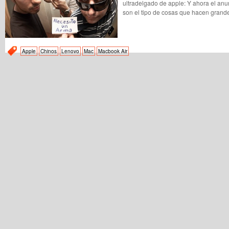
ultradelgado de apple: Y ahora el anu
son el tipo de cosas que hacen grande
Apple
Chinos
Lenovo
Mac
Macbook Air