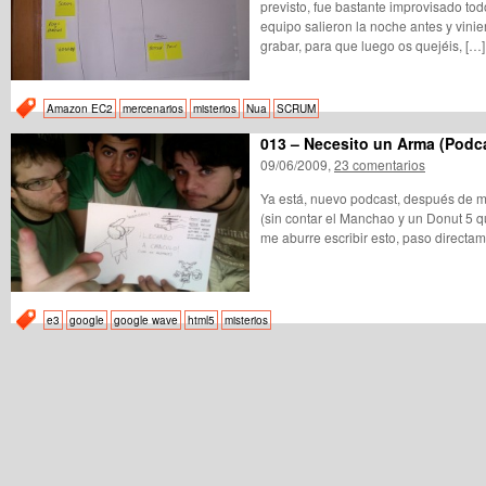
previsto, fue bastante improvisado t
equipo salieron la noche antes y vini
grabar, para que luego os quejéis, […]
Amazon EC2
mercenarios
misterios
Nua
SCRUM
013 – Necesito un Arma (Podc
09/06/2009,
23 comentarios
Ya está, nuevo podcast, después de m
(sin contar el Manchao y un Donut 5 
me aburre escribir esto, paso directam
e3
google
google wave
html5
misterios