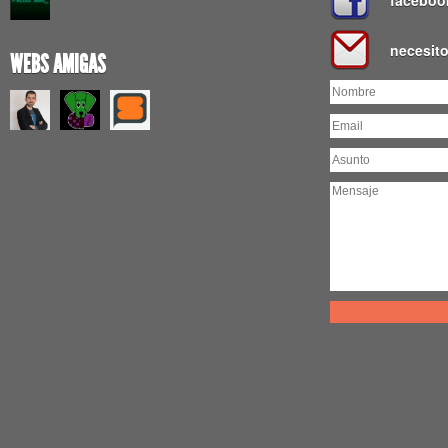
faceboo
necesit
WEBS AMIGAS