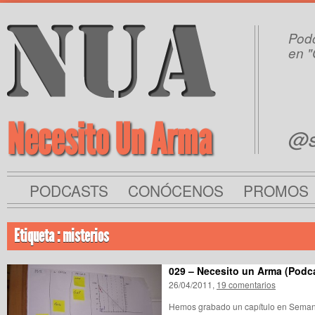
Podc
en "
Necesito Un Arma
@s
PODCASTS
CONÓCENOS
PROMOS
Etiqueta : misterios
029 – Necesito un Arma (Podc
26/04/2011,
19 comentarios
Hemos grabado un capítulo en Semana