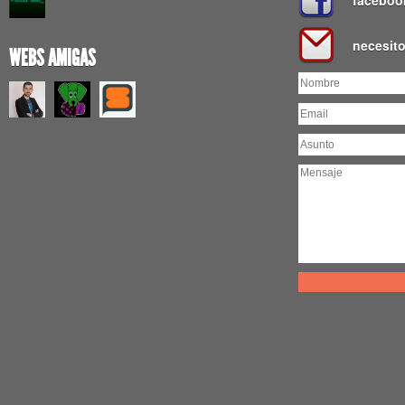
faceboo
necesit
WEBS AMIGAS