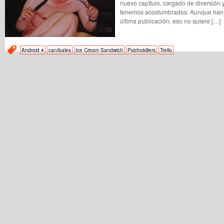
nuevo capítulo, cargado de diversión
tenemos acostumbrados. Aunque han
última publicación, eso no quiere […]
Android 4
caníbales
Ice Cream Sandwich
Psichokillers
Trello