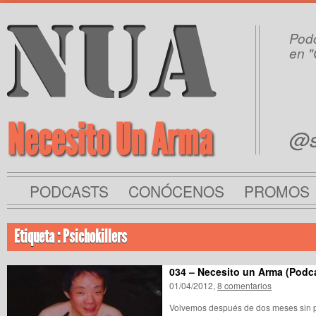
Podc
en "
Necesito Un Arma
@s
PODCASTS
CONÓCENOS
PROMOS
Etiqueta : Psichokillers
034 – Necesito un Arma (Podc
01/04/2012,
8 comentarios
Volvemos después de dos meses sin p