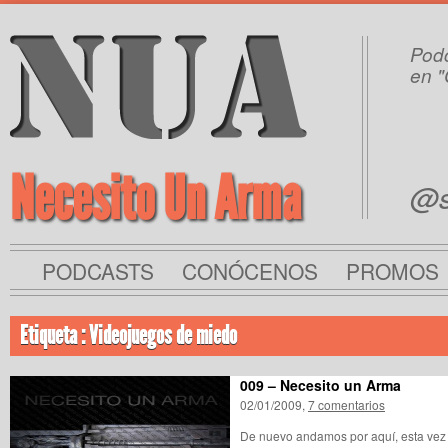
Podc
en "
Necesito Un Arma
@s
PODCASTS
CONÓCENOS
PROMOS
Etiqueta : Videojuegos de miedo
009 – Necesito un Arma
02/01/2009,
7 comentarios
De nuevo andamos por aquí, esta ve