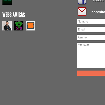
faceboo
necesit
WEBS AMIGAS