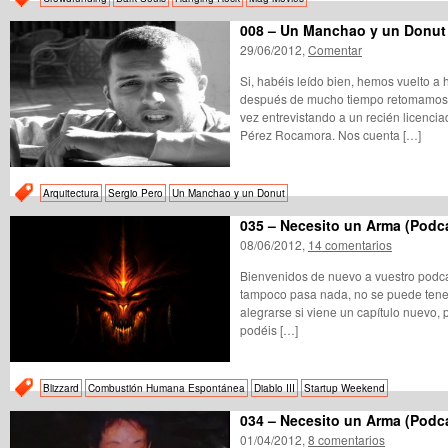
008 – Un Manchao y un Donut
29/06/2012,
Comentar
Si, habéis leído bien, hemos vuelto a
después de mucho tiempo retomamos 
vez entrevistando a un recién licencia
Pérez Rocamora. Nos cuenta […]
Arquitectura
Sergio Pero
Un Manchao y un Donut
035 – Necesito un Arma (Podc
08/06/2012,
14 comentarios
Bienvenidos de nuevo a vuestro podcas
tampoco pasa nada, no se puede tener
alegrarse si viene un capítulo nuevo, 
podéis […]
Blizzard
Combustión Humana Espontánea
Diablo III
Startup Weekend
034 – Necesito un Arma (Podc
01/04/2012,
8 comentarios