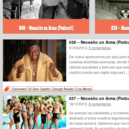
040 – Necesito un Arma (Podcast)
039 – Nece
038 – Necesito un Arma (Podc
31/03/2013,
5 comentarios
De nuevo aparecemos por aquí para tr
nuestras divertidas aventuras, donde
rabiosa actualidad y todo eso que sol
capítulo puede que oigáis algunas […
Cronovisor
El Gran Capitán
Google Reader
Lory Money
037 – Necesito un Arma (Podc
18/12/2012,
8 comentarios
Se acercan las navidades y os traemo
dedicado a todos nuestros seguidores 
ahí cada semana. Sabemos que nos 
grabando tanto. En el capítulo de hoy 