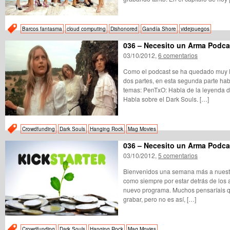
Barcos fantasma
cloud computing
Dishonored
Gandía Shore
videjouegos
036 – Necesito un Arma Podcas
03/10/2012,
6 comentarios
Como el podcast se ha quedado muy l
dos partes, en esta segunda parte hab
temas: PenTxO: Habla de la leyenda 
Habla sobre el Dark Souls. […]
Crowdfunding
Dark Souls
Hanging Rock
Mag Movies
036 – Necesito un Arma Podcas
03/10/2012,
5 comentarios
Bienvenidos una semana más a nuestr
como siempre por estar detrás de los 
nuevo programa. Muchos pensaríais q
grabar, pero no es así, […]
Crowdfunding
Dark Souls
Hanging Rock
Mag Movies