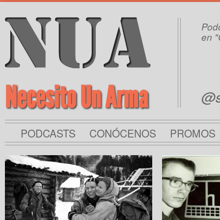
Podc
en "
Necesito Un Arma
@s
PODCASTS
CONÓCENOS
PROMOS