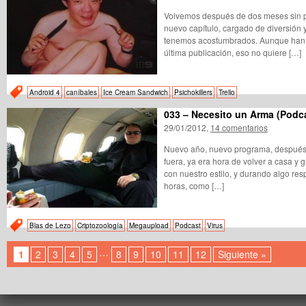
Volvemos después de dos meses sin p
nuevo capítulo, cargado de diversión
tenemos acostumbrados. Aunque han
última publicación, eso no quiere […]
Android 4
caníbales
Ice Cream Sandwich
Psichokillers
Trello
033 – Necesito un Arma (Podc
29/01/2012,
14 comentarios
Nuevo año, nuevo programa, después
fuera, ya era hora de volver a casa y 
con nuestro estilo, y durando algo res
horas, como […]
Blas de Lezo
Criptozoología
Megaupload
Podcast
Virus
…
1
2
3
4
5
8
9
10
11
12
Siguiente »