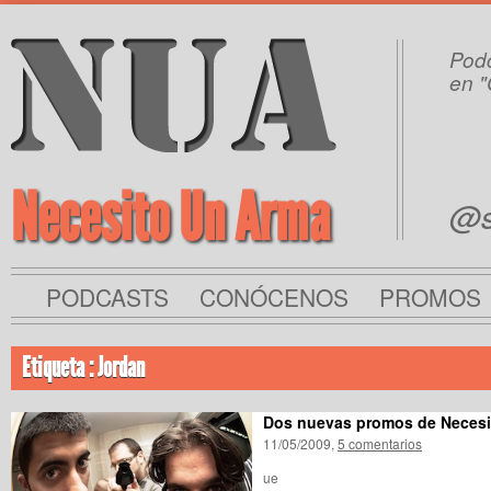
Podc
en "
Necesito Un Arma
@s
PODCASTS
CONÓCENOS
PROMOS
Etiqueta : Jordan
Dos nuevas promos de Necesi
11/05/2009,
5 comentarios
ue