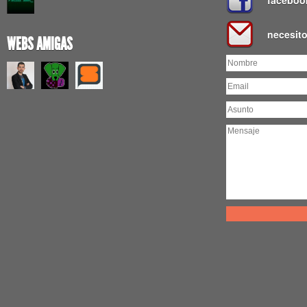
faceboo
necesit
WEBS AMIGAS