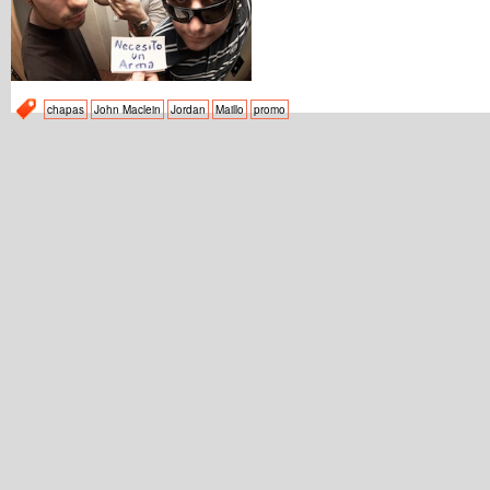
chapas
John Maclein
Jordan
Maillo
promo